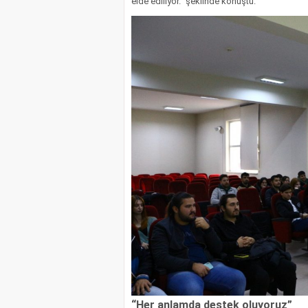
elde ediliyor.” şeklinde konuştu.
“Her anlamda destek oluyoruz”