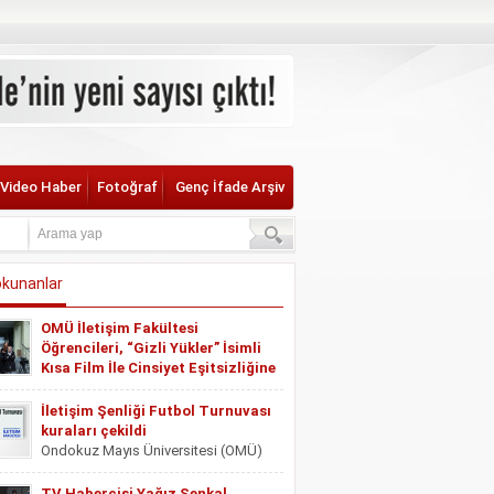
zarları
Künye
OMÜ Radyo
Sitene Ekle
Video Haber
Fotoğraf
Genç İfade Arşiv
kunanlar
OMÜ İletişim Fakültesi
Öğrencileri, “Gizli Yükler” İsimli
Kısa Film İle Cinsiyet Eşitsizliğine
Dikkat Çekiyor
Ondokuz Mayıs Üniversitesi (OMÜ)
İletişim Şenliği Futbol Turnuvası
İletişim Fakültesi Radyo Televizyon ve
kuraları çekildi
Sinema Bölümü öğrencileri, Doç. Dr.
Ondokuz Mayıs Üniversitesi (OMÜ)
Ahmet Oktan’ın rehberliğinde yürütülen
İletişim Fakültesi tarafından 9-11
Toplumsal Sorumluluk Projesi dersi
Mayıs tarihlerinde “1. İletişim Şenliği”
TV Habercisi Yağız Şenkal