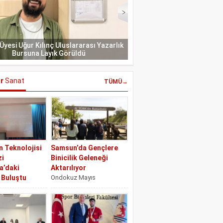
 Üyesi Uğur Kılınç Uluslararası Yazarlık
İletişim ile Çarşamba İnsan 
Bursuna Layık Görüldü
Fakültelerinde Mezun
r
Sanat
TÜMÜ→
n Teknolojisi
Samsun’da Gençlere
zi
Binicilik Geleneği
a’daki
Aktarılıyor
 Buluştu
Ondokuz Mayıs
Mayıs
Üniversitesi (OMÜ) Türk
si (OMÜ) İletişim
Dünyası Gençlik
Halkla İlişkiler ve
Topluluğu, Samsun
HİT) Bölümü
Büyükşehir Belediyesi