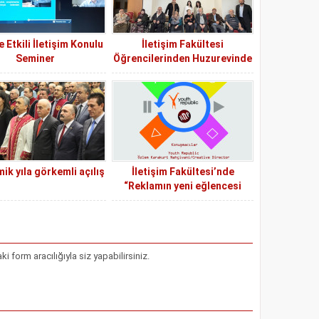
 Etkili İletişim Konulu
İletişim Fakültesi
Seminer
Öğrencilerinden Huzurevinde
Dijital Medya Etkinliği
k yıla görkemli açılış
İletişim Fakültesi’nde
“Reklamın yeni eğlencesi
oyun içi reklam” konulu
seminer düzenlenecek
form aracılığıyla siz yapabilirsiniz.