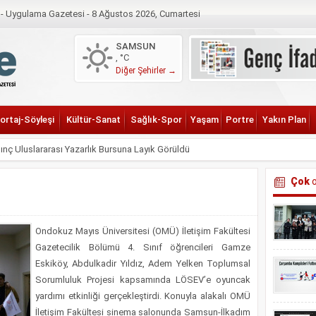
i - Uygulama Gazetesi -
8 Ağustos 2026, Cumartesi
Astroloji
Fotoğraf
Gazete Manşetleri
Hava Durumu
Köşe Ya
SAMSUN
, °C
Diğer Şehirler →
ortaj-Söyleşi
Kültür-Sanat
Sağlık-Spor
Yaşam
Portre
Yakın Plan
ılınç Uluslararası Yazarlık Bursuna Layık Görüldü
 İnsan ve Toplum Bilimleri Fakültelerinde Mezuniyet Töreni
Çok
o
i ve Su Krizi Çarşamba’daki Atölyede Buluştu
itesi Öğrencilerinden Akran Zorbalığına Karşı Farkındalık Projesi
Ondokuz Mayıs Üniversitesi (OMÜ) İletişim Fakültesi
2026 Duyurusu
Gazetecilik Bölümü 4. Sınıf öğrencileri Gamze
l Dönüşümü TÜBİTAK Destekli Projeyle İncelenecek
Eskiköy, Abdulkadir Yıldız, Adem Yelken Toplumsal
 Sürdürebilirlik Etkisi Konuşuldu
Sorumluluk Projesi kapsamında LÖSEV’e oyuncak
yardımı etkinliği gerçekleştirdi. Konuyla alakalı OMÜ
nicilik Geleneği Aktarılıyor
İletişim Fakültesi sinema salonunda Samsun-İlkadım