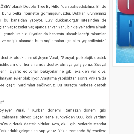
 “LÖSEV olarak Double Tree By Hilton’dan bahsedebiliriz. Bir de
, bunu belki internette görmüşsünüzdür. Dükkan ürünlerimiz
ını bu kanaldan yapıyor. LSV dükkan.org.tr sitesinden de
çları var, rozetler var, ajandalar var. Yani; bir kişiye hediye almak
şturabilirsiniz. Fiyatlar da herkesin ulaşabileceği rakamlar.
ve sağlık alanında burs sağlamaları için alım yapabilirsiniz.”
destek olduklarını söyleyen Vural, “Sosyal, psikolojik destek
, istihdam olur her anlamda destek olmaya çalışıyoruz. Sosyal
ini ziyaret ediyorlar, bakıyorlar ne gibi eksikleri var diye.
lmayan evler olabiliyor. Araştırma yapıldıktan sonra Ankara’da
e çeşitli yardımları sağlıyoruz. Bu süreçte herkese destek
r”
söyleyen Vural, “ Kurban dönemi, Ramazan dönemi gibi
çalışması oluyor. Geçen sene Türkiye’den 5000 koli yardımı
ara’ya giderek destek oldular. Avm, okul gibi yerlerde stantlar
 Farkındalık çalışmaları yapıyoruz. Yakın zamanda öğrencilere