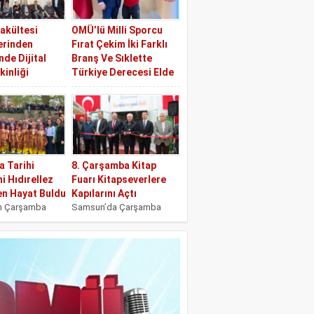
 Umut
(SBB) Atlı Spor
,...
Tesislerinde,...
Fakültesi
OMÜ’lü Milli Sporcu
erinden
Fırat Çekim İki Farklı
de Dijital
Branş Ve Sıklette
kinliği
Türkiye Derecesi Elde
Mayıs
Etti
si (OMÜ) İletişim
Ondokuz Mayıs
Gazetecilik
Üniversitesi (OMÜ) Yaşar
ınıf öğrencileri
Doğu Spor Bilimleri
ek ve Eda...
Fakültesi Antrenörlük
Bölümü öğrencisi milli
 Tarihi
8. Çarşamba Kitap
sporcu Fırat...
i Hıdırellez
Fuarı Kitapseverlere
en Hayat Buldu
Kapılarını Açtı
n Çarşamba
Samsun’da Çarşamba
bulunan Tarihi
Belediyesi bünyesinde bu
meni, Hıdırellez
yıl 8’incisi düzenlenen
 sahne oldu.
Çarşamba Kitap Fuarı
şenliği
gösterişli bir törenle
itüeller...
birlikte...