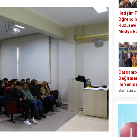
öğrencisi
Demirbay’ın
İletişim 
Öğrencil
Huzurevin
Medya Et
Ondokuz 
Üniversite
Fakültesi 
Bölümü 4. s
Yağmur Dil
Çarşamba
Değirmen
ile Yenid
Samsun’u
ilçesinde 
Paşa Değir
coşkusuna
Hıdırellez 
geleneksel r