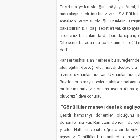
Ticari faaliyetleri olduğunu söyleyen Vural,
markalaşmış bir tarafımız var. LSV Dükkan
annelerin yapmış olduğu ürünlerin satış
bakabilirsiniz. Yılbaşı sepetleri var, kitap ayra
isterseniz bu anlamda da burada sipariş olu
Dilerseniz buradan da çocuklarımızın eğitim 
dedi.
Kanser teşhisi alan herkese bu süreçlerinde 
olur, eğitim desteği olur, maddi destek olur
hizmet uzmanlarımız var. Uzmanlarımız evler
Buzdolabı olmayan evler olabiliyor, sobası o
bir kurumumuz var onların uygunluğuna gör
oluyoruz.” diye konuştu.
“Gönüllüler manevi destek sağlıyo
Çeşitli kampanya dönemleri olduğunu 
dönemlerimiz var. Ramazan döneminde koli 
yapıldı. Hatta üniversite öğrencileri de Ank
açıyoruz. Gönüllüler bu stantlarda duruyor.