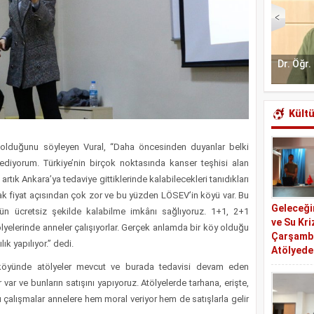
Genç İfade Gazetesi İletişim Başkanlığı İstanbul
Dr. Öğr.
Bölge Müdürü’ne Takdim Edildi
Kültü
olduğunu söyleyen Vural, “Daha öncesinden duyanlar belki
diyorum. Türkiye’nin birçok noktasında kanser teşhisi alan
artık Ankara’ya tedaviye gittiklerinde kalabilecekleri tanıdıkları
mak fiyat açısından çok zor ve bu yüzden LÖSEV’in köyü var. Bu
Geleceği
n ücretsiz şekilde kalabilme imkânı sağlıyoruz. 1+1, 2+1
ve Su Kri
tölyelerinde anneler çalışıyorlar. Gerçek anlamda bir köy olduğu
Çarşamb
k yapılıyor.” dedi.
Atölyede
Ondokuz 
köyünde atölyeler mevcut ve burada tedavisi devam eden
Üniversite
 var ve bunların satışını yapıyoruz. Atölyelerde tarhana, erişte,
Fakültesi, 
 Bu çalışmalar annelere hem moral veriyor hem de satışlarla gelir
Tanıtım (