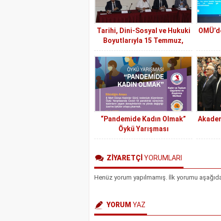
Tarihi, Dini-Sosyal ve Hukuki
OMÜ’de
Boyutlarıyla 15 Temmuz,
Hukuk Fakültesinde
Değerlendirildi
“Pandemide Kadın Olmak”
Akademi
Öykü Yarışması
ZİYARETÇİ
YORUMLARI
Henüz yorum yapılmamış. İlk yorumu aşağıdaki 
YORUM
YAZ