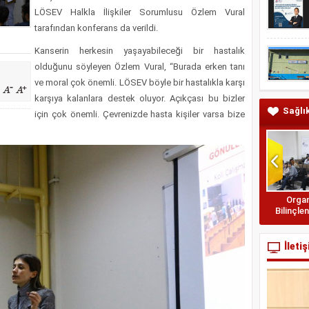
encilerinden Huzurevinde Dijital Medya Etkinliği
LÖSEV Halkla İlişkiler Sorumlusu Özlem Vural
letişim Başkanlığı İstanbul Bölge Müdürü’ne Takdim Edildi
tarafından konferans da verildi.
Kanserin herkesin yaşayabileceği bir hastalık
olduğunu söyleyen Özlem Vural, “Burada erken tanı
ve moral çok önemli. LÖSEV böyle bir hastalıkla karşı
karşıya kalanlara destek oluyor. Açıkçası bu bizler
Sağlı
için çok önemli. Çevrenizde hasta kişiler varsa bize
Samsun’da Gençlere
Organ
Binicilik Geleneği
Bilinçle
Aktarılıyor
İleti