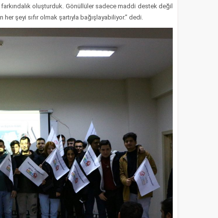
, farkındalık oluşturduk. Gönüllüler sadece maddi destek değil
 her şeyi sıfır olmak şartıyla bağışlayabiliyor.” dedi.