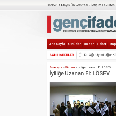
Ondokuz Mayıs Üniversitesi - İletişim Fakültes
Ana Sayfa
OMÜden
Bizden
Haber
Röp
SON HABERLER
Dr. Öğr. Üyesi Uğur K
İletişim ile Çarşamba
Anasayfa
»
Bizden
»
İyiliğe Uzanan El: LÖSEV
Geleceğin Teknolojis
İyiliğe Uzanan El: LÖSEV
Ondokuz Mayıs Ünivers
OMÜ Mezunlar Günü 
Çarşamba’nın Kentse
OMÜ’de Yapay Zekâ ve
Samsun’da Gençlere Bi