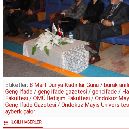
Etiketler:
8 Mart Dünya Kadınlar Günü
/
burak anıl
Genç İfade
/
genç ifade gazetesi
/
gencifade
/
Ha
Fakültesi
/
OMÜ İletişim Fakültesi
/
Ondokuz Mayı
Genç İfade Gazetesi
/
Ondokuz Mayıs Üniversites
ayberk çakır
İLGİLİ
HABERLER