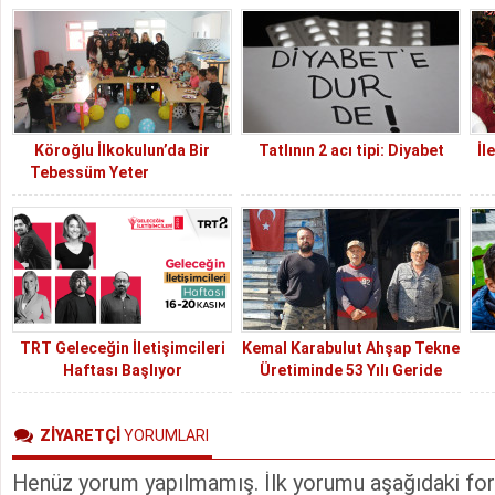
Köroğlu İlkokulun’da Bir
Tatlının 2 acı tipi: Diyabet
İl
Tebessüm Yeter
TRT Geleceğin İletişimcileri
Kemal Karabulut Ahşap Tekne
Haftası Başlıyor
Üretiminde 53 Yılı Geride
Bıraktı
ZİYARETÇİ
YORUMLARI
Henüz yorum yapılmamış. İlk yorumu aşağıdaki form