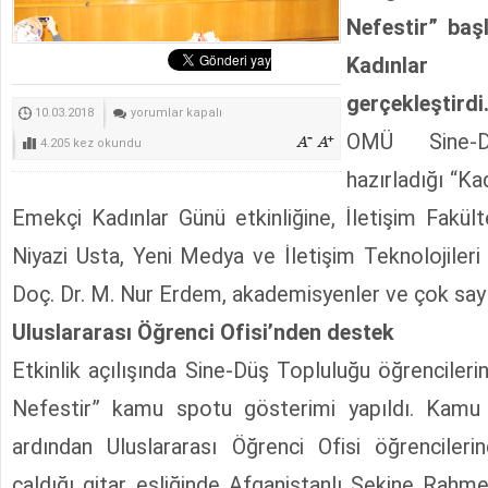
İletişim Fakültesi Öğrencilerinden Huzurevinde Dijital
Nefestir” baş
Genç İfade Gazetesi İletişim Başkanlığı İstanbul Bö
Kadınlar 
gerçekleştirdi
“Kadın
10.03.2018
yorumlar kapalı
OMÜ Sine-Dü
Nefestir”
4.205 kez okundu
için
hazırladığı “Ka
Emekçi Kadınlar Günü etkinliğine, İletişim Fakült
Niyazi Usta, Yeni Medya ve İletişim Teknolojiler
Doç. Dr. M. Nur Erdem, akademisyenler ve çok sayıd
Uluslararası Öğrenci Ofisi’nden destek
Etkinlik açılışında Sine-Düş Topluluğu öğrencilerin
Nefestir” kamu spotu gösterimi yapıldı. Kamu
ardından Uluslararası Öğrenci Ofisi öğrencileri
çaldığı gitar eşliğinde Afganistanlı Sekine Rahm