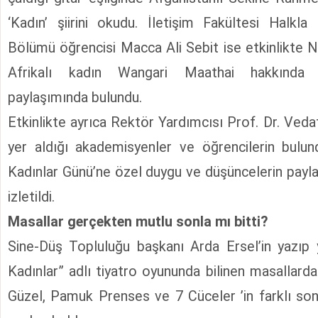
‘Kadın’ şiirini okudu. İletişim Fakültesi Halkla 
Bölümü öğrencisi Macca Ali Sebit ise etkinlikte N
Genç İfade Gazet
Afrikalı kadın Wangari Maathai hakkında ka
Bölge M
paylaşımında bulundu.
Etkinlikte ayrıca Rektör Yardımcısı Prof. Dr. Veda
yer aldığı akademisyenler ve öğrencilerin bul
Kadınlar Günü’ne özel duygu ve düşüncelerin paylaş
izletildi.
Masallar gerçekten mutlu sonla mı bitti?
Sine-Düş Topluluğu başkanı Arda Ersel’in yazıp 
Kadınlar” adlı tiyatro oyununda bilinen masallard
Güzel, Pamuk Prenses ve 7 Cüceler ’in farklı sonl