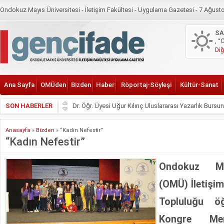
Ondokuz Mayıs Üniversitesi - İletişim Fakültesi - Uygulama Gazetesi -
7 Ağust
Astroloji
Fotoğraf
S
, °
Diğ
Ana Sayfa
OMÜden
Bizden
Haber
Röportaj-Söyleşi
Kültür-Sanat
SON HABERLER
Dr. Öğr. Üyesi Uğur Kılınç Uluslararası Yazarlık Bursu
İletişim ile Çarşamba İnsan ve Toplum Bilimleri Fakü
Anasayfa
»
Bizden
»
“Kadın Nefestir”
Geleceğin Teknolojisi ve Su Krizi Çarşamba’daki Atö
“Kadın Nefestir”
Ondokuz Mayıs Üniversitesi Öğrencilerinden Akran Zor
Ondokuz May
OMÜ Mezunlar Günü 2026 Duyurusu
Çarşamba’nın Kentsel Dönüşümü TÜBİTAK Destekli P
(OMÜ) İletişim
OMÜ’de Yapay Zekâ ve Sürdürebilirlik Etkisi Konuşu
Topluluğu öğ
Samsun’da Gençlere Binicilik Geleneği Aktarılıyor
Kongre Mer